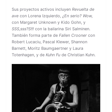
Sus proyectos activos incluyen
Revuelta de
ave
con Lorena Izquierdo,
¿En serio?
Wow,
con Margaret Unknown y Kido Gohn, y
SSS,sss?S!!!
con la bailarina Siri Salminen.
También forma parte de
Fallen Crooner
con
Robert Lucaciu, Pascal Klewer, Shannon
Barnett, Moritz Baumgaertner y Laura
Totenhagen, y de
Kuhn Fu
de Christian Kuhn.