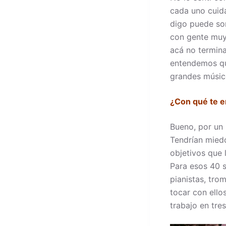
cada uno cuida
digo puede son
con gente muy 
acá no termin
entendemos que
grandes músico
¿Con qué te e
Bueno, por un 
Tendrían miedo
objetivos que 
Para esos 40 
pianistas, tro
tocar con ello
trabajo en tre