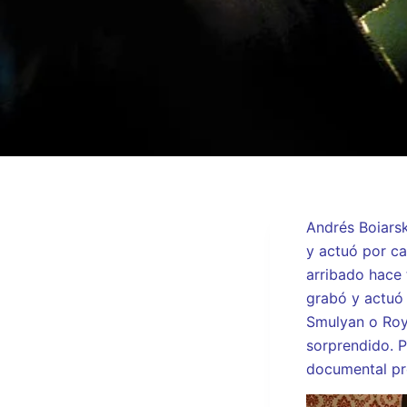
Andrés Boiarsky
y actuó por ca
arribado hace 
grabó y actuó
Smulyan o Roy 
sorprendido. P
documental pró