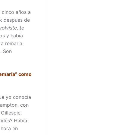
r cinco años a
rk después de
olviste, te
os y había
a remarla.
o. Son
remarla” como
que yo conocía
Hampton, con
Gillespie,
endés? Había
ahora en