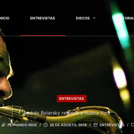
INICIO
ENTREVISTAS
DISCOS
HISTORIA
ENTREVISTAS
Andrés Boiarsky regresa a Nueva York
FERNANDO RÍOS
26 DE AGOSTO, 2018
ENTREVISTAS