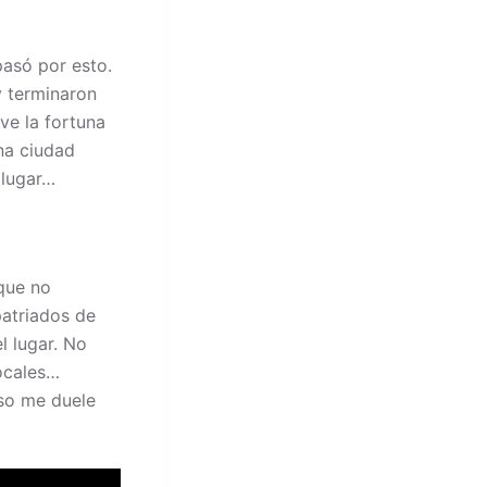
pasó por esto.
y terminaron
ve la fortuna
na ciudad
 lugar…
 que no
patriados de
l lugar. No
locales…
eso me duele