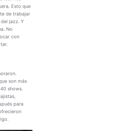
uera. Esto que
te de trabajar
del jazz. Y
na. No
tocar con
tar.
noraron.
, que son más
e 40 shows.
jistas,
espués para
ofrecieron
igo.