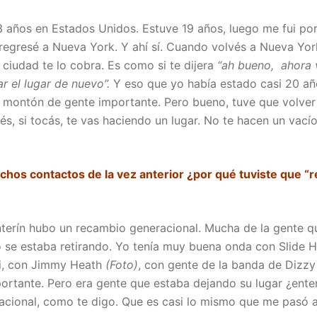
23 años en Estados Unidos. Estuve 19 años, luego me fui po
regresé a Nueva York. Y ahí sí. Cuando volvés a Nueva Yo
a ciudad te lo cobra. Es como si te dijera
“ah bueno, ahora v
r el lugar de nuevo”.
Y eso que yo había estado casi 20 añ
 montón de gente importante. Pero bueno, tuve que volver 
lés, si tocás, te vas haciendo un lugar. No te hacen un vací
chos contactos de la vez anterior ¿por qué tuviste que “
nterín hubo un recambio generacional. Mucha de la gente 
o se estaba retirando. Yo tenía muy buena onda con Slide 
ti, con Jimmy Heath
(Foto)
, con gente de la banda de Dizzy 
ortante. Pero era gente que estaba dejando su lugar ¿ent
acional, como te digo. Que es casi lo mismo que me pasó 