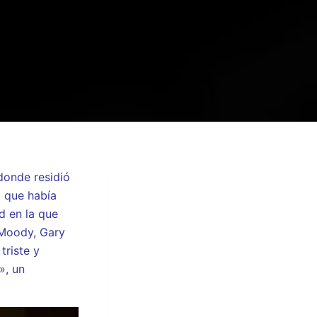
 donde residió
a que había
d en la que
 Moody, Gary
triste y
», un