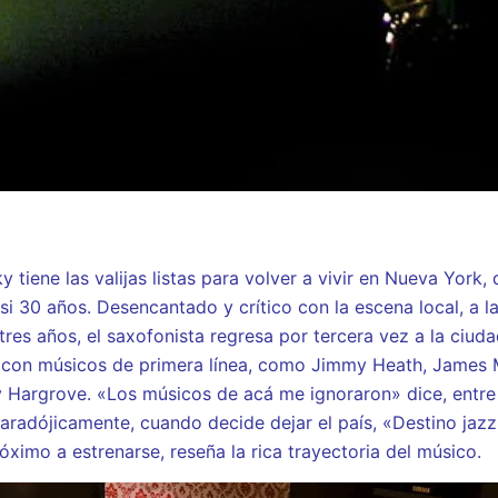
 tiene las valijas listas para volver a vivir en Nueva York,
si 30 años. Desencantado y crítico con la escena local, a l
tres años, el saxofonista regresa por tercera vez a la ciuda
 con músicos de primera línea, como Jimmy Heath, James
Hargrove. «Los músicos de acá me ignoraron» dice, entre 
aradójicamente, cuando decide dejar el país, «Destino jazz
ximo a estrenarse, reseña la rica trayectoria del músico.