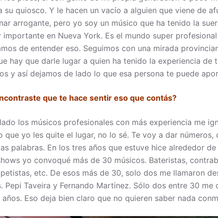
 su quiosco. Y le hacen un vacío a alguien que viene de af
ar arrogante, pero yo soy un músico que ha tenido la suer
importante en Nueva York. Es el mundo super profesional 
amos de entender eso. Seguimos con una mirada provincia
 hay que darle lugar a quien ha tenido la experiencia de 
s y así dejamos de lado lo que esa persona te puede apor
ncontraste que te hace sentir eso que contás?
lado los músicos profesionales con más experiencia me ig
 que yo les quite el lugar, no lo sé. Te voy a dar números
las palabras. En los tres años que estuve hice alrededor d
shows yo convoqué más de 30 músicos. Bateristas, contraba
mpetistas, etc. De esos más de 30, solo dos me llamaron d
s. Pepi Taveira y Fernando Martinez. Sólo dos entre 30 me 
s años. Eso deja bien claro que no quieren saber nada conm