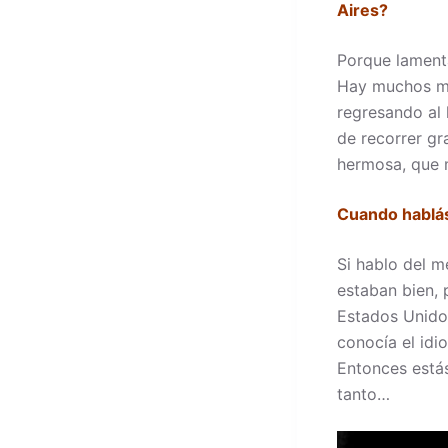
Aires?
Porque lamenta
Hay muchos mú
regresando al 
de recorrer gr
hermosa, que m
Cuando hablás 
Si hablo del m
estaban bien, 
Estados Unidos
conocía el idi
Entonces estás
tanto…