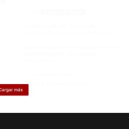
Anuncios
Shows
Julia Moscardini del Sara Vaughan
Competition al escenario de Thelonious
Luego de ocupar el tercer puesto entre 200
participantes en el Sara Vaughan
Competition en…
Fernando Ríos
9 de diciembre, 2025
Cargar más