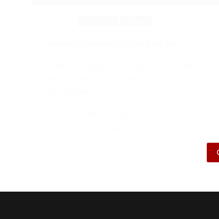
Anuncios
Shows
Minton´s despide el año a puro jazz
Como una especie de Tiny Desk porteño, la
famosa serie de conciertos íntimos y
minimalistas…
Fernando Ríos
9 de diciembre, 2025
Tendencias