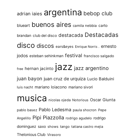
argentina
bebop club
adrian iaies
buenos aires
blueart
carto
camila nebbia
Destacadas
destacada
brandan
club del disco
disco
discos
ernesto
ears&eyes
Enrique Norris .
festival
jodos
esteban sehinkman
francisco salgado
jazz
jazz argentino
hernan jacinto
free
juan bayon
juan cruz de urquiza
Lucio Balduini
mariano loiacono
mariano sivori
luis nacht
musica
Oscar Giunta
nicolas ojeda
Notorious
Pablo Ledesma
pablo basez
paula shocron
Pepe
Pipi Piazzolla
rodrigo
Angelillo
rodrigo agudelo
dominguez
saxo
shows
tango
tatiana castro mejia
Thelonious Club
Virasoro