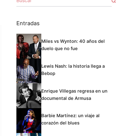
Entradas
Miles vs Wynton: 40 años del
duelo que no fue
Lewis Nash: la historia llega a
Bebop
Enrique Villegas regresa en un
documental de Armusa
Barbie Martínez: un viaje al
corazón del blues