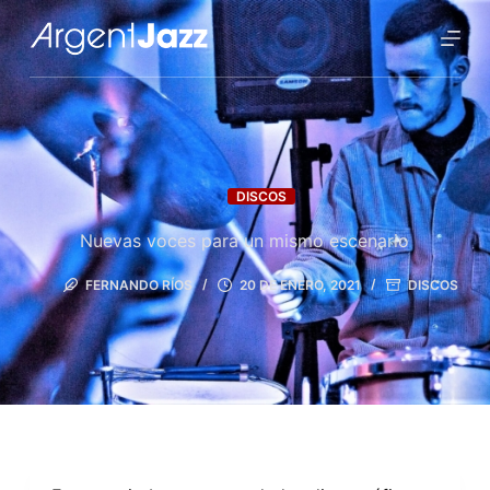
DISCOS
Nuevas voces para un mismo escenario
FERNANDO RÍOS
20 DE ENERO, 2021
DISCOS