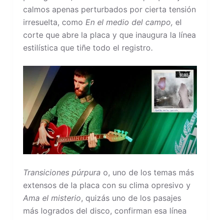
calmos apenas perturbados por cierta tensión
irresuelta, como
En el medio del campo,
el
corte que abre la placa y que inaugura la línea
estilística que tiñe todo el registro.
Transiciones púrpura
o, uno de los temas más
extensos de la placa con su clima opresivo y
Ama el misterio
, quizás uno de los pasajes
más logrados del disco, confirman esa línea