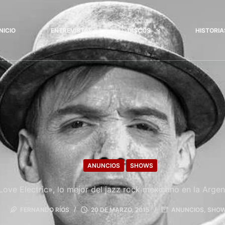
INICIO
ENTREVISTAS
DISCOS
HISTORIA
ANUNCIOS
SHOWS
Love Electric», lo mejor del jazz rock mexicano en la Argen
FERNANDO RÍOS
20 DE MARZO, 2015
ANUNCIOS
,
SHO