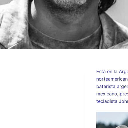
Está en la Arge
norteamericano
baterista arge
mexicano, pres
tecladista Joh