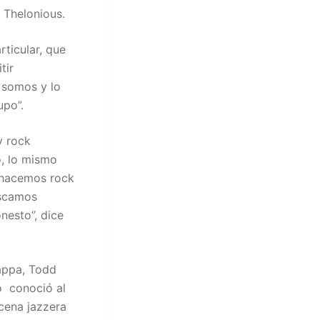
y Thelonious.
ticular, que
tir
 somos y lo
po”.
y rock
, lo mismo
 hacemos rock
uscamos
nesto”, dice
appa, Todd
o conoció al
scena jazzera