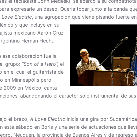
s el tecladista John Medeski se acercó a su compatriota, 
ara expresarle un deseo. Quería tocar junto a la banda qu
 Love Electric
, una agrupación que viene pisando fuerte en
México y que incluye en
su
bajista mexicano Aarón Cruz
 argentino Hernán Hecht.
e esa colaboración fue la
el grupo:
“Son of a Hero”,
el
 en el cual el guitarrista de
do en Minneapólis pero
e 2009 en México, canta
nciones, abandonando el carácter sólo instrumental de sus
ajo el brazo,
A Love Electric
inicia una gira por Sudamérica
n este sábado en Boris y una serie de actuaciones que lleva
Negro, Neuquén, la provincia de Buenos Aires y de regreso a