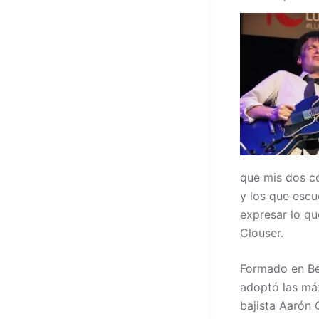
que mis dos c
y los que esc
expresar lo qu
Clouser.
Formado en Be
adoptó las máx
bajista Aarón 