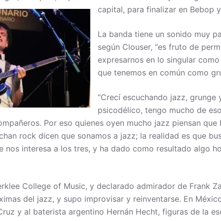
capital, para finalizar en Bebop 
La banda tiene un sonido muy par
según Clouser, “es fruto de permi
expresarnos en lo singular como
que tenemos en común como gru
“Crecí escuchando jazz, grunge 
psicodélico, tengo mucho de eso
ompañeros. Por eso quienes oyen mucho jazz piensan que
uchan rock dicen que sonamos a jazz; la realidad es que b
e nos interesa a los tres, y ha dado como resultado algo ho
rklee College of Music, y declarado admirador de Frank Z
imas del jazz, y supo improvisar y reinventarse. En Méxic
Cruz y al baterista argentino Hernán Hecht, figuras de la e