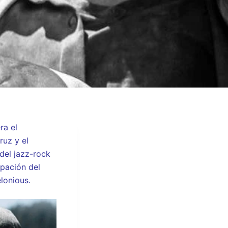
ra el
ruz y el
 del jazz-rock
cipación del
lonious.