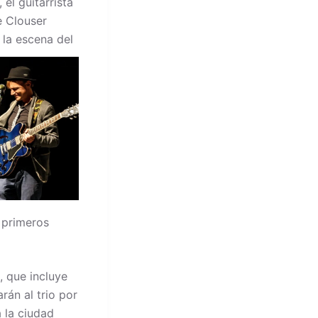
el guitarrista
e Clouser
 la escena del
 primeros
, que incluye
rán al trio por
 la ciudad