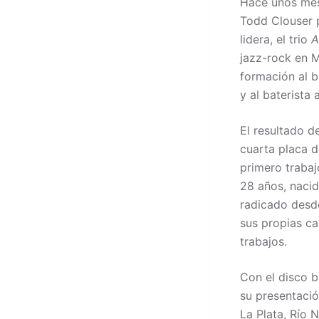
Hace unos mese
Todd Clouser p
lidera, el trio
A
jazz-rock en 
formación al 
y al baterista
El resultado d
cuarta placa d
primero trabajo
28 años, naci
radicado desd
sus propias ca
trabajos.
Con el disco b
su presentació
La Plata, Río 