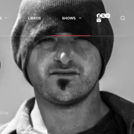
S
LIBROS
SHOWS
tina
WS