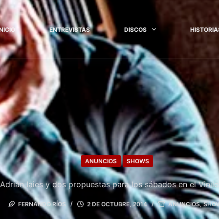
INICIO
ENTREVISTAS
DISCOS
HISTORIA
ANUNCIOS
SHOWS
Adrián Iaies y dos propuestas para los sábados en el Vinilo
FERNANDO RÍOS
2 DE OCTUBRE, 2014
ANUNCIOS
,
SHO