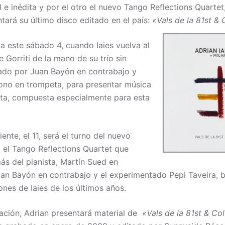
l e inédita y por el otro el nuevo Tango Reflections Quartet,
ntará su último disco editado en el país:
«Vals de la 81st &
cia este sábado 4, cuando Iaies vuelva al
le Gorriti de la mano de su trío sin
rado por Juan Bayón en contrabajo y
ono en trompeta, para presentar música
dita, compuesta especialmente para esta
ente, el 11, será el turno del nuevo
, el Tango Reflections Quartet que
ás del pianista, Martín Sued en
n Bayón en contrabajo y el experimentado Pepi Taveira, ba
ones de Iaies de los últimos años.
ación, Adrian presentará material de
«Vals de la 81st & Co