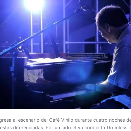
egresa al escenario del Café Vinilo durante cuatro noches d
stas diferenciadas. Por un lado el ya conocido Drumless T