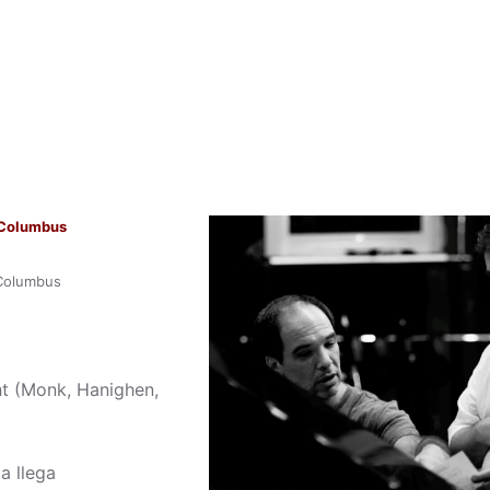
& Columbus
 Columbus
t (Monk, Hanighen,
a llega