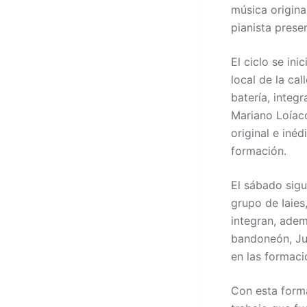
música origina
pianista prese
El ciclo se ini
local de la cal
batería, integ
Mariano Loíac
original e iné
formación.
El sábado sigui
grupo de Iaies
integran, adem
bandoneón, Jua
en las formaci
Con esta form