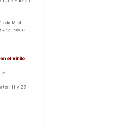
rds en Europa
ábado 18, el
st & Columbus»
.
en el Vinilo
y 18
rter, 11 y 25