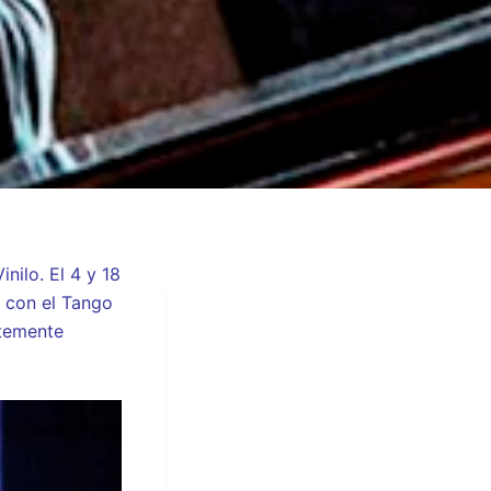
nilo. El 4 y 18
5 con el Tango
temente