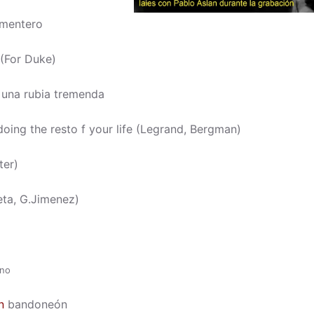
amentero
 (For Duke)
 una rubia tremenda
oing the resto f your life (Legrand, Bergman)
ter)
eta, G.Jimenez)
no
n
bandoneón