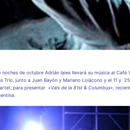
 noches de octubre Adrián Iaies llevará su música al Café Vi
s Trío, junto a Juan Bayón y Mariano Loiácono y el 11 y 2
artet, para presentar
«Vals de la 81st & Columbus»,
recien
entina.