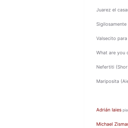
Juarez el cas
Sigilosamente
Valsecito para
What are you d
Nefertiti (Shor
Mariposita (Ai
Adrián Iaies
pia
Michael Zisma