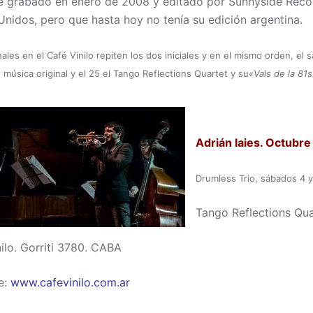
ue grabado en enero de 2008 y editado por Sunnyside Réco
Unidos, pero que hasta hoy no tenía su edición argentina.
les en el Café Vinilo repiten los dos iniciales y en el mismo orden, el s
 música original y el 25 el Tango Reflections
Quartet y su
«Vals de la 81
Adrián Iaies. Octubre 
Drumless Trio, sábados 4 
Tango Reflections Qua
nilo. Gorriti 3780. CABA
e:
www.cafevinilo.com.ar