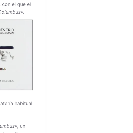
 con el que el
 Columbus».
tería habitual
lumbus»,
un