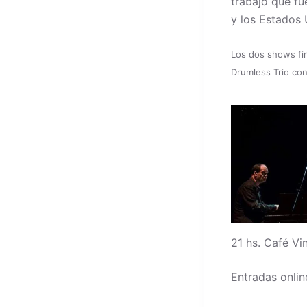
trabajo que f
y los Estados 
Los dos shows fina
Drumless Trio con
21 hs. Café Vi
Entradas onlin