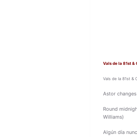
Vals de la 81st 
Vals de la 81st &
Astor changes
Round midnigh
Williams)
Algún día nunc