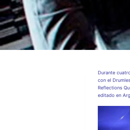
Durante cuatro
con el Drumles
Reflections Qu
editado en Arg