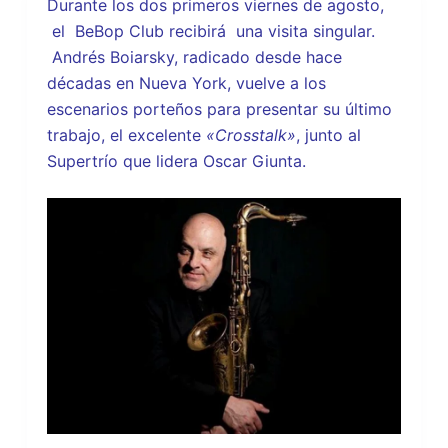
Durante los dos primeros viernes de agosto,
el BeBop Club recibirá una visita singular.
Andrés Boiarsky, radicado desde hace
décadas en Nueva York, vuelve a los
escenarios porteños para presentar su último
trabajo, el excelente
«Crosstalk»
, junto al
Supertrío que lidera Oscar Giunta.