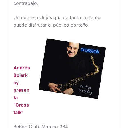
contrabajo.
Uno de esos lujos que de tanto en tanto
puede disfrutar el público porteño
Andrés
Boiark
sy
presen
ta
“Cross
talk”
BeBop Club, Moreno 364