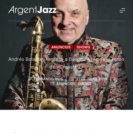
ANUNCIOS
SHOWS
Andrés Boiarsky regresa a Buenos Aires de la mano
de «Crosstalk»
FERNANDO RÍOS
31 DE JULIO, 2014
ANUNCIOS
,
SHOWS