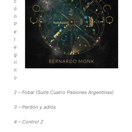
c
ó
n
P
e
r
e
g
ri
n
o
2 – Fobal (Suite Cuatro Pasiones Argentinas)
3 – Perdón y adiós
4 – Control Z