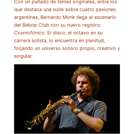
Con un puñado de temas originales, entre los
que destaca una suite sobre cuatro pasiones
argentinas, Bernardo Monk llega al escenario
del Bebop Club con su nuevo registro:
Cosmofónico.
El disco, el octavo en su
carrera solista, lo encuentra en plenitud,
forjando un universo sonoro propio, creativo y
singular.