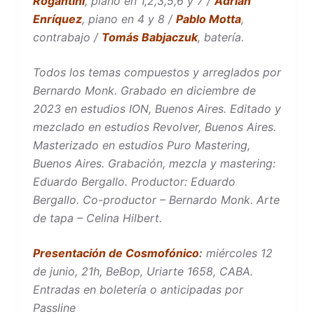
Rogantini
, piano en 1,2,3,5,6 y 7 /
Adrián
Enríquez
, piano en 4 y 8 /
Pablo Motta
,
contrabajo /
Tomás Babjaczuk
, batería.
Todos los temas compuestos y arreglados por
Bernardo Monk.
Grabado en diciembre de
2023 en estudios ION, Buenos Aires. Editado y
mezclado en estudios Revolver, Buenos Aires.
Masterizado en estudios Puro Mastering,
Buenos Aires. Grabación, mezcla y mastering:
Eduardo Bergallo. Productor: Eduardo
Bergallo. Co-productor – Bernardo Monk. Arte
de tapa – Celina Hilbert.
Presentación de Cosmofónico
:
miércoles 12
de junio, 21h, BeBop, Uriarte 1658, CABA.
Entradas en boletería o anticipadas por
Passline