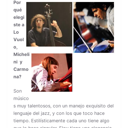
Por
qué
elegi
ste a
Lo
Vuol
o,
Micheli
ni y
Carmo
na?
Son
músico
s muy talentosos, con un manejo exquisito del
lenguaje del jazz, y con los que toco hace
tiempo. Estilísticamente cada uno tiene algo
que lo hace singular. Eloy tiene una elegancia