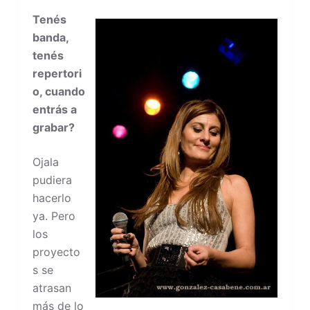
Tenés
banda,
tenés
repertori
o, cuando
entrás a
grabar?
Ojala
pudiera
hacerlo
ya. Pero
los
proyecto
s se
atrasan
más de lo