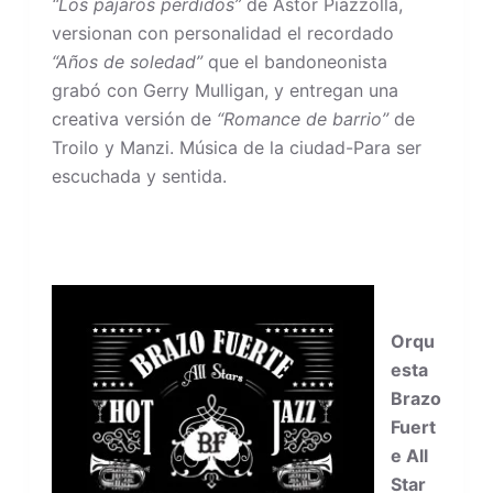
“Los pájaros perdidos”
de Astor Piazzolla,
versionan con personalidad el recordado
“Años de soledad”
que el bandoneonista
grabó con Gerry Mulligan, y entregan una
creativa versión de
“Romance de barrio”
de
Troilo y Manzi. Música de la ciudad-Para ser
escuchada y sentida.
Orqu
esta
Brazo
Fuert
e All
Star