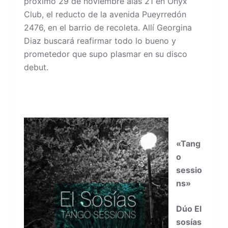
próximo 29 de noviembre alas 21 en Onyx
Club, el reducto de la avenida Pueyrredón
2476, en el barrio de recoleta. Allí Georgina
Diaz buscará reafirmar todo lo bueno y
prometedor que supo plasmar en su disco
debut.
«Tang
o
sessio
ns»
Dúo El
sosías