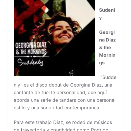
Sudenl
y
Georgi
na Díaz
& the
Mornin
gs
“Sudde
nly” es el disco debut de Georgina Díaz, una
cantante de fuerte personalidad, que aquí
aborda una serie de tandars con una personal
estilo y una sonoridad contemporánea.
Para este trabajo Diaz, se rodeó de músicos
de trayectoria y creatividad como Rodrigo