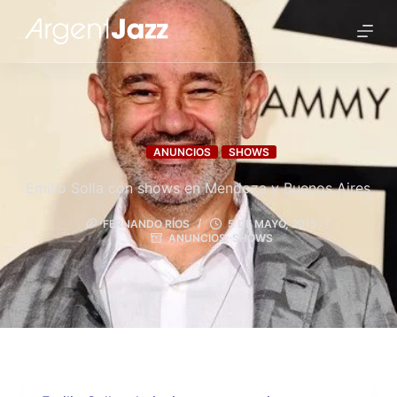
ANUNCIOS
SHOWS
Emilio Solla con shows en Mendoza y Buenos Aires
FERNANDO RÍOS
5 DE MAYO, 2015
ANUNCIOS
,
SHOWS