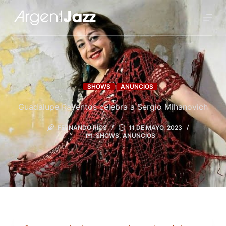
SHOWS
ANUNCIOS
Guadalupe Raventos celebra a Sergio Mihanovich
FERNANDO RÍOS
11 DE MAYO, 2023
SHOWS
,
ANUNCIOS