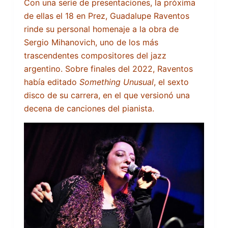
Con una serie de presentaciones, la próxima
de ellas el 18 en Prez, Guadalupe Raventos
rinde su personal homenaje a la obra de
Sergio Mihanovich, uno de los más
trascendentes compositores del jazz
argentino. Sobre finales del 2022, Raventos
había editado
Something Unusual
, el sexto
disco de su carrera, en el que versionó una
decena de canciones del pianista.