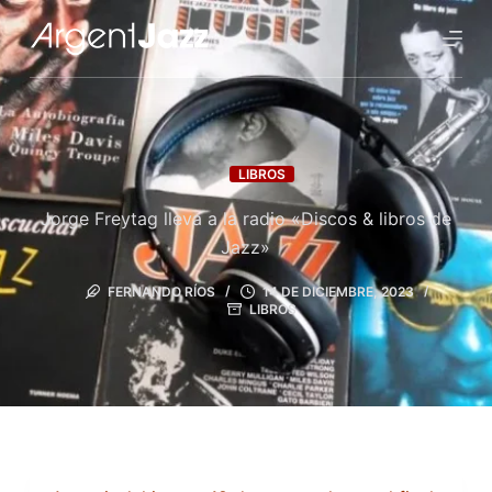
LIBROS
Jorge Freytag lleva a la radio «Discos & libros de
Jazz»
FERNANDO RÍOS
14 DE DICIEMBRE, 2023
LIBROS