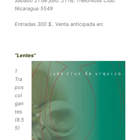
Sábado 21 de julio. 21 hs. Thelonious Club.
Nicaragua 5549
Entradas 300 $..
Venta anticipada en:
“Lentes”
1
Tra
pos
col
gan
tes
(8.5
5)