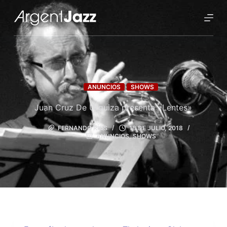
ANUNCIOS
SHOWS
Juan Cruz De Urquiza presenta «Lentes»
FERNANDO RÍOS
18 DE JULIO, 2018
ANUNCIOS
,
SHOWS