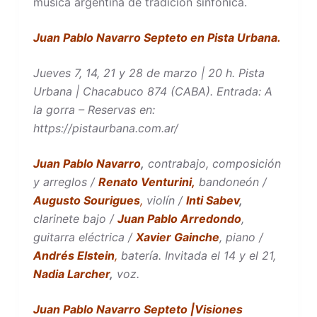
música argentina de tradición sinfónica.
Juan Pablo Navarro Septeto en Pista Urbana.
Jueves 7, 14, 21 y 28 de marzo | 20 h. Pista
Urbana | Chacabuco 874 (CABA). Entrada: A
la gorra – Reservas en:
https://pistaurbana.com.ar/
Juan Pablo Navarro
,
contrabajo, composición
y arreglos /
Renato Venturini,
bandoneón /
Augusto Sourigues
,
violín /
Inti Sabev
,
clarinete bajo /
Juan Pablo Arredondo
,
guitarra eléctrica /
Xavier Gainche
, piano /
Andrés Elstein
,
batería. Invitada el 14 y el 21,
Nadia Larcher
,
voz.
Juan Pablo Navarro Septeto |Visiones