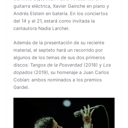
guitarra eléctrica, Xavier Gainche en piano y
Andrés Elstein en batería. En los conciertos
del 14 y el 21, estará como invitada la
cantautora Nadia Larcher.
Además de la presentación de su reciente
material, el septeto hará un recorrido por
algunos de los temas de sus dos primeros
discos:
Tangos de la Posverdad
(2018) y
Los
dopados
(2019), su homenaje a Juan Carlos
Cobían: ambos nominados a los premios
Gardel.