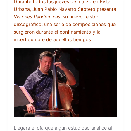
Durante todos los jueves de marzo en Pista
Urbana, Juan Pablo Navarro Septeto presenta
Visiones Pandémicas
, su nuevo reistro
discográfico; una serie de composiciones que
surgieron durante el confinamiento y la
incertidumbre de aquellos tiempos.
Llegará el día que algún estudioso analice al