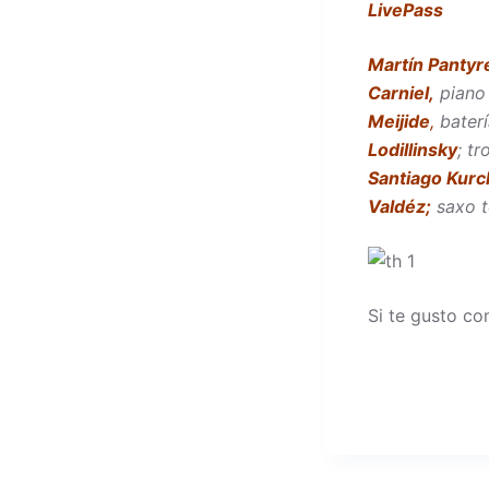
LivePass
Martín Pantyr
Carniel,
piano 
Meijide
,
bater
Lodillinsky
; t
Santiago Kur
Valdéz;
saxo t
Si te gusto co