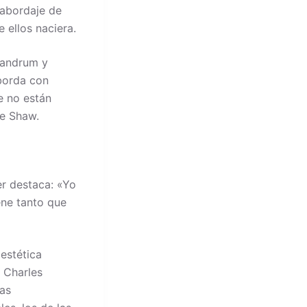
 abordaje de
 ellos naciera.
landrum y
borda con
e no están
ie Shaw.
er destaca: «Yo
ene tanto que
estética
 Charles
vas