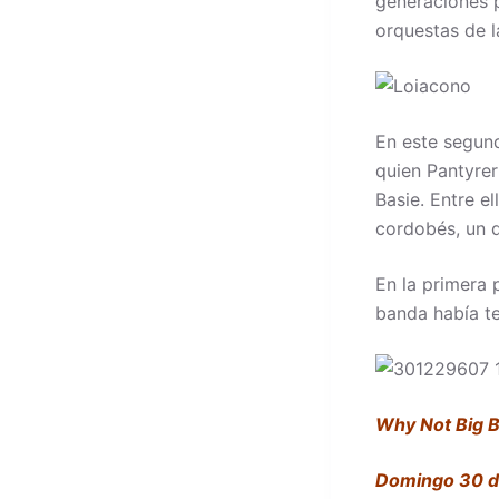
generaciones p
orquestas de l
En este segund
quien Pantyrer
Basie. Entre el
cordobés, un 
En la primera 
banda había te
Why Not Big B
Domingo 30 de