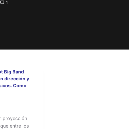
1
ot Big Band
n dirección y
úsicos. Como
r proyección
 que entre los