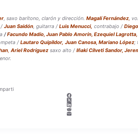
er
, saxo barítono, clarón y dirección.
Magalí Fernández
,
vo
/
Juan Saidón
, guitarra /
Luis Menucci,
contrabajo /
Diego
ía
/
Facundo Madío, Juan
Pablo Amorín, Ezequiel Lagrotta,
rompeta /
Lautaro Quipildor,
Juan Canosa,
Mariano López
;
chan
,
Ariel Rodríguez
saxo alto /
Iñaki Cilveti Sandor,
Jerem
enor.
mparti