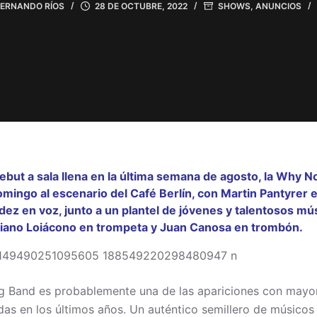
FERNANDO RÍOS
28 DE OCTUBRE, 2022
SHOWS
,
ANUNCIOS
but a sala llena en la última semana de agosto, la Why N
mingo al escenario del Café Berlín, con Martin Pantyrer e
dez en voz, junto a un plantel de jóvenes y talentosos m
riano Loiácono en trompeta y Juan Canosa en trombón.
g Band es probablemente una de las apariciones con mayo
idas en los últimos años. Un auténtico semillero de músicos