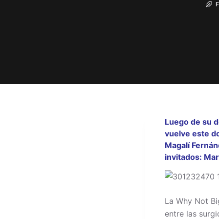
Luego de su de
vuelve este do
Magalí Fernán
invitados: Ma
La Why Not Bi
entre las surg