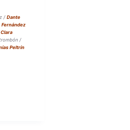
z /
Dante
 Fernández
 Clara
 trombón /
ías Peltrín