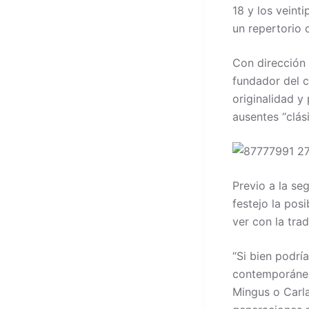
18 y los veint
un repertorio 
Con dirección
fundador del 
originalidad y
ausentes “clás
Previo a la se
festejo la pos
ver con la tra
“Si bien podrí
contemporánea
Mingus o Carla