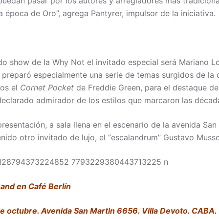
uedan pasar por los autores y arregladores más tradicional
a época de Oro”, agrega Pantyrer, impulsor de la iniciativa.
o show de la Why Not el invitado especial será Mariano L
 preparó especialmente una serie de temas surgidos de la 
los el
Cornet Pocket
de Freddie Green, para el destaque de
declarado admirador de los estilos que marcaron las décad
presentación, a sala llena en el escenario de la avenida San 
nido otro invitado de lujo, el “escalandrum” Gustavo Musso
and en Café Berlín
 octubre. Avenida San Martin 6656. Villa Devoto. CABA.