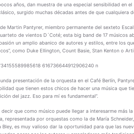
ipocos años, dan muestra de una especial sensibilidad en el
clásico, surgido muchas décadas antes de que cualquiera de
 de Martin Pantyrer, miembro permanente del sexteto Esca
cuarteto de vientos D´Coté; esta big band de 17 músicos a
 pasión un amplio abanico de autores y estilos, entre los qu
icos”, como Duke Ellington, Count Basie, Stan Kenton o Art
gunda presentación de la orquesta en el Café Berlín, Pantyr
ibilidad que tienen estos chicos de hacer una música que ti
dición del jazz. Eso para mí es fundamental”.
a decir que como músico puede llegar a interesarme más la 
, representada por orquestas como la de María Schneider,
 Bley, es muy valioso dar la oportunidad para que las nue