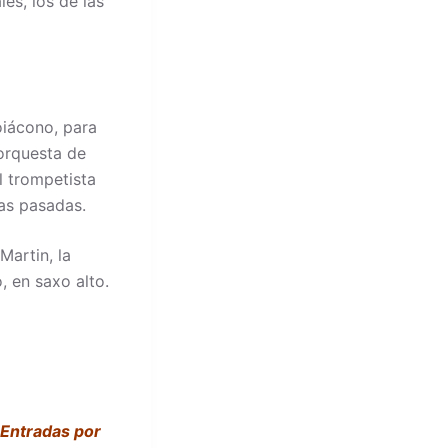
es, los de las
oiácono, para
orquesta de
l trompetista
as pasadas.
Martin, la
, en saxo alto.
Entradas por