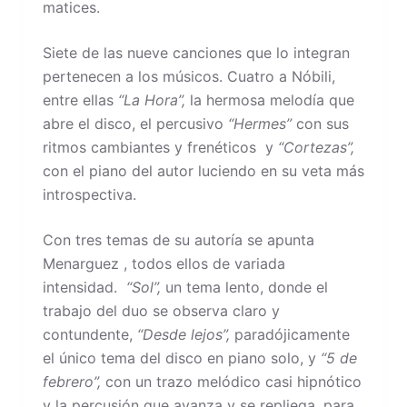
matices.
Siete de las nueve canciones que lo integran
pertenecen a los músicos. Cuatro a Nóbili,
entre ellas
“La Hora”,
la hermosa melodía que
abre el disco, el percusivo
“Hermes”
con sus
ritmos cambiantes y frenéticos y
“Cortezas”,
con el piano del autor luciendo en su veta más
introspectiva.
Con tres temas de su autoría se apunta
Menarguez , todos ellos de variada
intensidad.
“Sol”,
un tema lento, donde el
trabajo del duo se observa claro y
contundente,
“Desde lejos”,
paradójicamente
el único tema del disco en piano solo, y
“5 de
febrero”,
con un trazo melódico casi hipnótico
y la percusión que avanza y se repliega, para