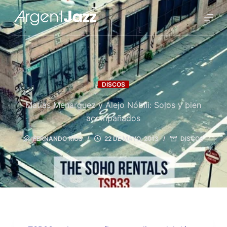
DISCOS
Matías Menarguez y Alejo Nóbili: Solos y bien
acompañados
FERNANDO RÍOS
22 DE MAYO, 2013
DISCOS