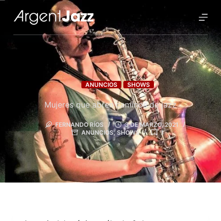
ANUNCIOS
SHOWS
Mujeres que abren caminos de jazz
FERNANDO RÍOS
3 DE MARZO, 2021
ANUNCIOS
,
SHOWS
1