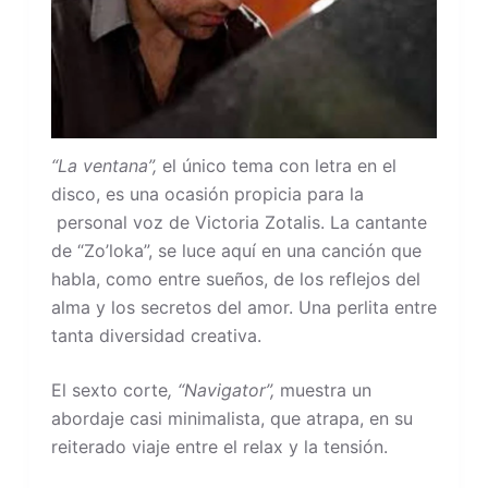
“La ventana”,
el único tema con letra en el
disco, es una ocasión propicia para la
personal voz de Victoria Zotalis. La cantante
de “Zo’loka”, se luce aquí en una canción que
habla, como entre sueños, de los reflejos del
alma y los secretos del amor. Una perlita entre
tanta diversidad creativa.
El sexto corte
, “Navigator”,
muestra un
abordaje casi minimalista, que atrapa, en su
reiterado viaje entre el relax y la tensión.