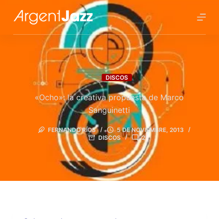
DISCOS
«Ocho»: la creativa propuesta de Marco
Sanguinetti
FERNANDO RÍOS
5 DE NOVIEMBRE, 2013
DISCOS
2