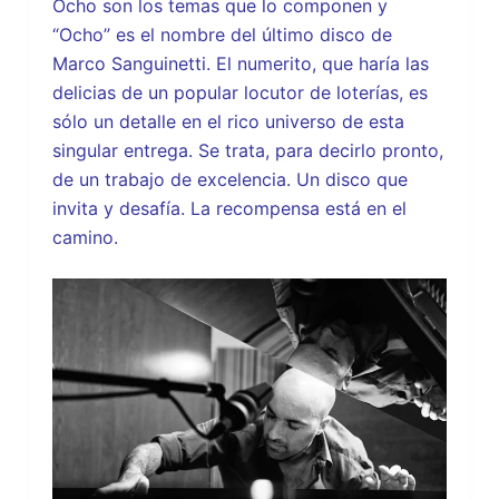
Ocho son los temas que lo componen y
“Ocho” es el nombre del último disco de
Marco Sanguinetti. El numerito, que haría las
delicias de un popular locutor de loterías, es
sólo un detalle en el rico universo de esta
singular entrega. Se trata, para decirlo pronto,
de un trabajo de excelencia. Un disco que
invita y desafía. La recompensa está en el
camino.