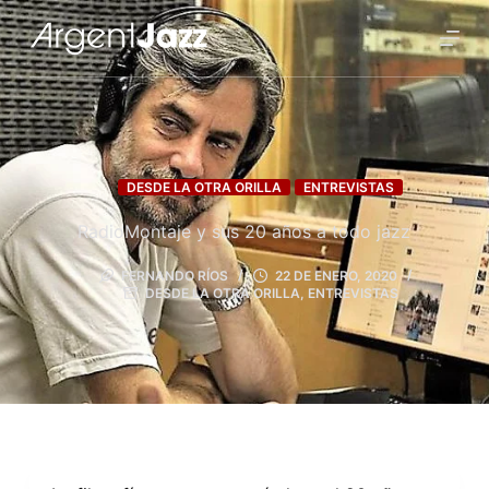
DESDE LA OTRA ORILLA
ENTREVISTAS
RadioMontaje y sus 20 años a todo jazz
FERNANDO RÍOS
22 DE ENERO, 2020
DESDE LA OTRA ORILLA
,
ENTREVISTAS