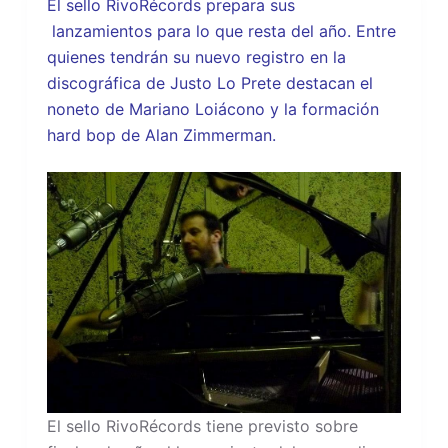
El sello RivoRécords prepara sus
lanzamientos para lo que resta del año. Entre
quienes tendrán su nuevo registro en la
discográfica de Justo Lo Prete destacan el
noneto de Mariano Loiácono y la formación
hard bop de Alan Zimmerman.
El sello RivoRécords tiene previsto sobre