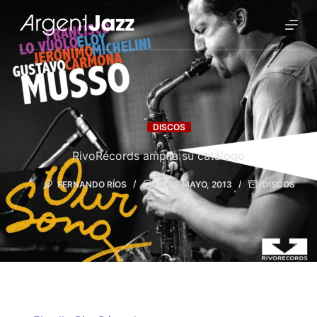
DISCOS
RivoRécords amplía su catálogo
FERNANDO RÍOS
17 DE MAYO, 2013
DISCOS