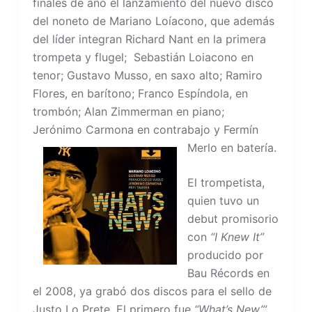
finales de año el lanzamiento del nuevo disco
del noneto de Mariano Loíacono, que además
del líder integran Richard Nant en la primera
trompeta y flugel; Sebastián Loiacono en
tenor; Gustavo Musso, en saxo alto; Ramiro
Flores, en barítono; Franco Espíndola, en
trombón; Alan Zimmerman en piano;
Jerónimo Carmona en contrabajo y Fermín
Merlo en batería.
El trompetista,
quien tuvo un
debut promisorio
con
“I Knew It”
producido por
Bau Récords en
el 2008, ya grabó dos discos para el sello de
Justo Lo Prete. El primero fue
“What’s New’”,