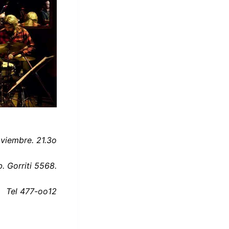
viembre. 21.3o
b. Gorriti 5568.
Tel 477-oo12