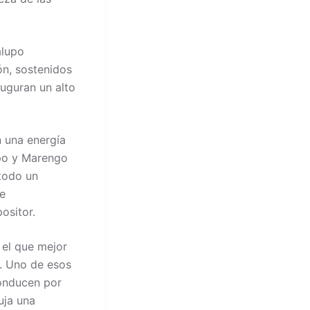
alupo
ón, sostenidos
uguran un alto
n una energía
upo y Marengo
 todo un
de
ositor.
»
el que mejor
. Uno de esos
onducen por
uja una