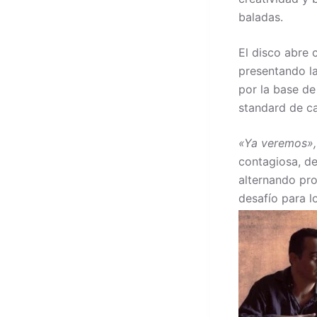
baladas.
El disco abre 
presentando la
por la base d
standard de ca
«Ya veremos»,
contagiosa, d
alternando pr
desafío para l