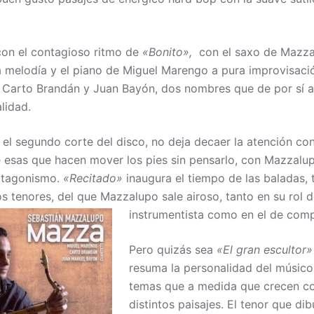
con el contagioso ritmo de
«Bonito»,
con el saxo de Mazz
 melodía y el piano de Miguel Marengo a pura improvisaci
e Carto Brandán y Juan Bayón, dos nombres que de por sí a
lidad.
el segundo corte del disco, no deja decaer la atención co
e esas que hacen mover los pies sin pensarlo, con Mazzal
otagonismo.
«Recitado»
inaugura el tiempo de las baladas,
os tenores, del que Mazzalupo sale airoso, tanto en su rol 
instrumentista como en el de comp
Pero quizás sea
«El gran escultor
resuma la personalidad del músico
temas que a medida que crecen c
distintos paisajes. El tenor que dib