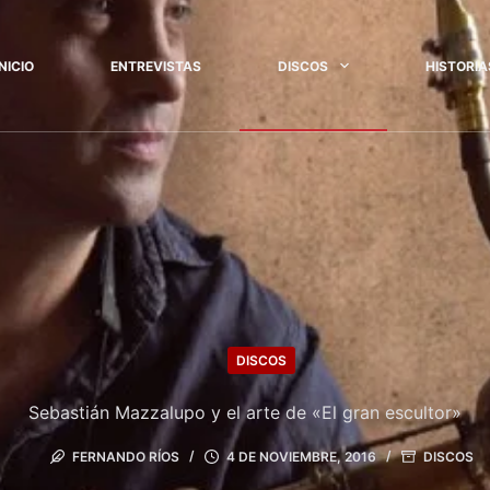
INICIO
ENTREVISTAS
DISCOS
HISTORIA
DISCOS
Sebastián Mazzalupo y el arte de «El gran escultor»
FERNANDO RÍOS
4 DE NOVIEMBRE, 2016
DISCOS