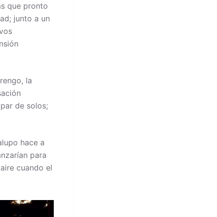
as que pronto
d; junto a un
vos
ensión
rengo, la
sación
par de solos;
alupo hace a
nzarían para
 aire cuando el