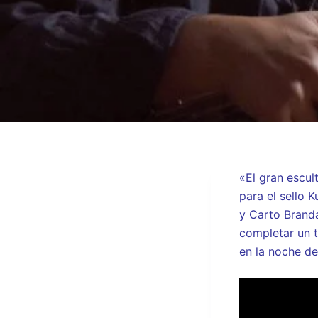
«El gran escul
para el sello 
y Carto Brandá
completar un t
en la noche de