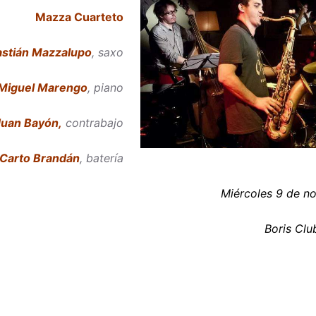
Mazza Cuarteto
stián Mazzalupo
, saxo
Miguel Marengo
, piano
Juan Bayón,
contrabajo
Carto Brandán
, batería
Miércoles 9 de no
Boris Clu