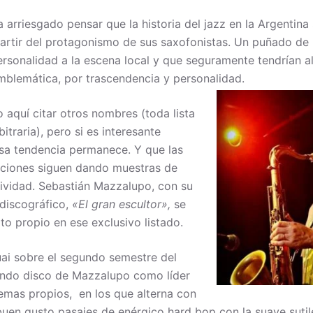
a arriesgado pensar que la historia del jazz en la Argentina
partir del protagonismo de sus saxofonistas. Un puñado d
rsonalidad a la escena local y que seguramente tendrían al
mblemática, por trascendencia y personalidad.
 aquí citar otros nombres (toda lista
bitraria), pero si es interesante
sa tendencia permanece. Y que las
aciones siguen dando muestras de
tividad. Sebastián Mazzalupo, con su
discográfico,
«El gran escultor»,
se
to propio en ese exclusivo listado.
ai sobre el segundo semestre del
undo disco de Mazzalupo como líder
emas propios, en los que alterna con
buen gusto pasajes de enérgico hard bop con la suave sutil