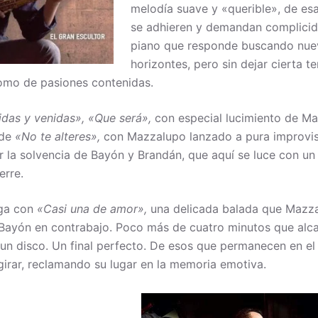
melodía suave y «querible», de es
se adhieren y demandan complicida
piano que responde buscando nue
horizontes, pero sin dejar cierta t
omo de pasiones contenidas.
idas y venidas»,
«Que será»,
con especial lucimiento de Ma
 de
«No te alteres»,
con Mazzalupo lanzado a pura improvi
 la solvencia de Bayón y Brandán, que aquí se luce con un 
erre.
ega con
«Casi una de amor»,
una delicada balada que Mazz
Bayón en contrabajo. Poco más de cuatro minutos que alca
o un disco. Un final perfecto. De esos que permanecen en el
girar, reclamando su lugar en la memoria emotiva.