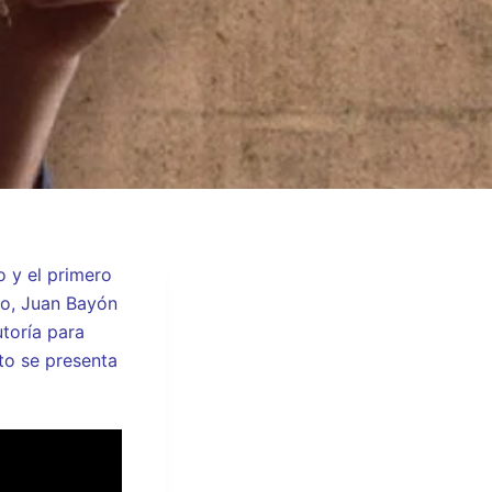
 y el primero
go, Juan Bayón
toría para
to se presenta