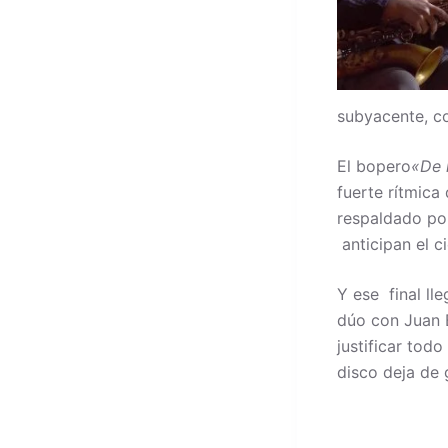
subyacente, c
El bopero
«De 
fuerte rítmica
respaldado por
anticipan el ci
Y ese final ll
dúo con Juan 
justificar tod
disco deja de 