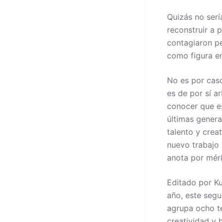
Quizás no serí
reconstruir a 
contagiaron pe
como figura e
No es por caso
es de por sí ar
conocer que e
últimas gener
talento y crea
nuevo trabajo 
anota por méri
Editado por Ku
año, este seg
agrupa ocho t
creatividad y 