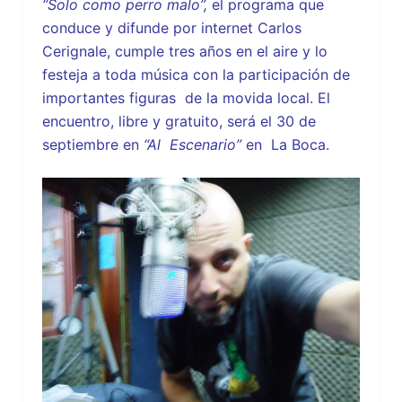
“Solo como perro malo”,
el programa que
conduce y difunde por internet Carlos
Cerignale, cumple tres años en el aire y lo
festeja a toda música con la participación de
importantes figuras de la movida local. El
encuentro, libre y gratuito, será el 30 de
septiembre en
“Al Escenario”
en La Boca.