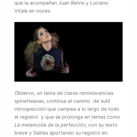
que la acompañan Juan Belvis y Luciano
Vitale en voces.
Observo,
un tema de claras reminiscencias
spinetteanas, continua el camino de sutil
introspección que campea a lo largo de todo
el registro y que se prolonga en temas como
La melancolía de la perfección,
con su texto
breve y Sallies aportando su registro en