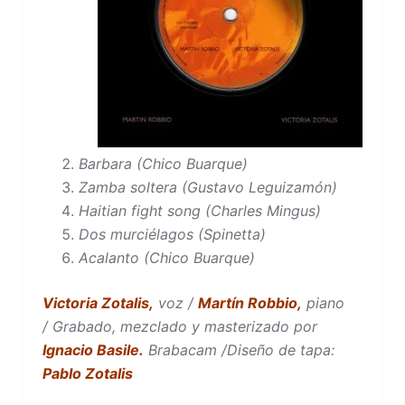
Barbara (Chico Buarque)
Zamba soltera (Gustavo Leguizamón)
Haitian fight song (Charles Mingus)
Dos murciélagos (Spinetta)
Acalanto (Chico Buarque)
Victoria Zotalis,
voz /
Martín Robbio,
piano
/ Grabado, mezclado y masterizado por
Ignacio Basile.
Brabacam /Diseño de tapa:
Pablo Zotalis