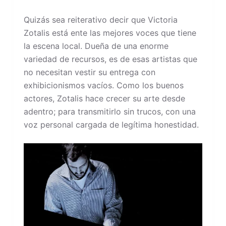
Quizás sea reiterativo decir que Victoria
Zotalis está ente las mejores voces que tiene
la escena local. Dueña de una enorme
variedad de recursos, es de esas artistas que
no necesitan vestir su entrega con
exhibicionismos vacíos. Como los buenos
actores, Zotalis hace crecer su arte desde
adentro; para transmitirlo sin trucos, con una
voz personal cargada de legítima honestidad.