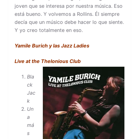
joven que se interesa por nuestra música. Eso
está bueno. Y volvemos a Rollins. Él siempre
decía que un músico debe hacer lo que siente.
Y yo creo totalmente en eso.
Yamile Burich y las Jazz Ladies
Live at the Thelonious Club
Bla
ck
Jac
k
Un
a
má
s