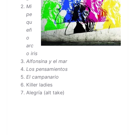
Mi
pe
qu
eñ
o
arc
o iris
Alfonsina y el mar
Los pensamientos
El campanario
Killer ladies
Alegría (alt take)