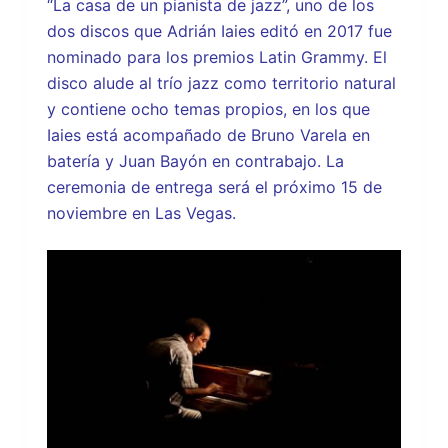
“La casa de un pianista de jazz”, uno de los
dos discos que Adrián Iaies editó en 2017 fue
nominado para los premios Latin Grammy. El
disco alude al trío jazz como territorio natural
y contiene ocho temas propios, en los que
Iaies está acompañado de Bruno Varela en
batería y Juan Bayón en contrabajo. La
ceremonia de entrega será el próximo 15 de
noviembre en Las Vegas.