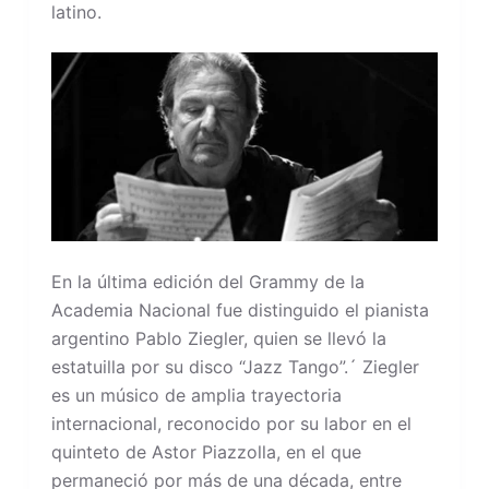
latino.
En la última edición del Grammy de la
Academia Nacional fue distinguido el pianista
argentino Pablo Ziegler, quien se llevó la
estatuilla por su disco “Jazz Tango”.´ Ziegler
es un músico de amplia trayectoria
internacional, reconocido por su labor en el
quinteto de Astor Piazzolla, en el que
permaneció por más de una década, entre