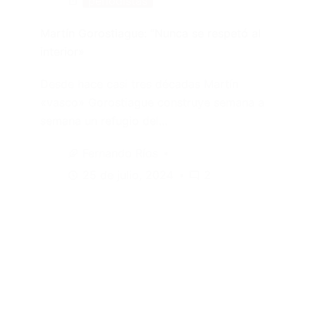
periodistas
Martín Gorostiague: “Nunca se respetó al
interior»
Desde hace casi tres décadas Martín
«vasco» Gorostiague construye semana a
semana un refugio del…
Fernando Ríos
25 de julio, 2024
2