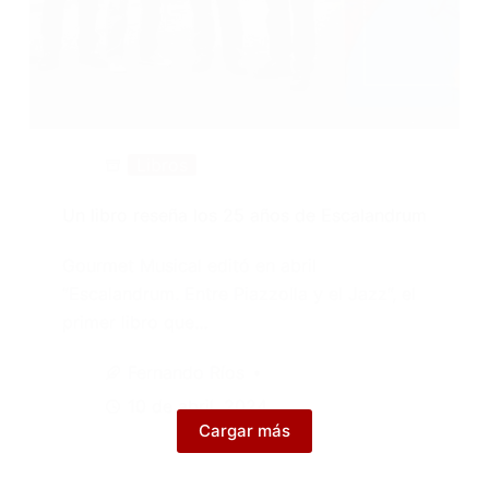
Libros
Un libro reseña los 25 años de Escalandrum
Gourmet Musical editó en abril
“Escalandrum. Entre Piazzolla y el Jazz”, el
primer libro que…
Fernando Ríos
10 de abril, 2024
Cargar más