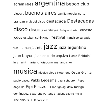
argentina
bebop club
adrian iaies
buenos aires
blueart
carto
camila nebbia
Destacadas
destacada
brandan
club del disco
disco
discos
ernesto
ears&eyes
Enrique Norris .
festival
jodos
esteban sehinkman
francisco salgado
jazz
jazz argentino
hernan jacinto
free
juan bayon
juan cruz de urquiza
Lucio Balduini
mariano loiacono
mariano sivori
luis nacht
musica
Oscar Giunta
nicolas ojeda
Notorious
Pablo Ledesma
pablo basez
paula shocron
Pepe
Pipi Piazzolla
rodrigo
Angelillo
rodrigo agudelo
dominguez
saxo
shows
tango
tatiana castro mejia
Thelonious Club
Virasoro