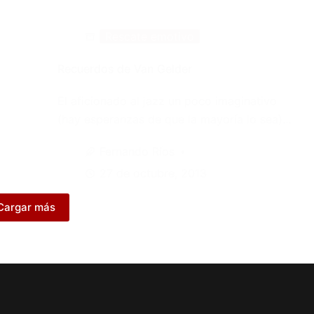
Rescate emotivo
Recuerdos de Van Gelder
El aficionado al jazz un poco imaginativo
(hay esperanzas de que la mayoría lo sea)…
Fernando Ríos
27 de octubre, 2013
Cargar más