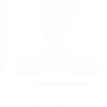
Informe
Rescate emotivo
Pensando en Luis…
La invocación a Luis Alberto Spinetta en la