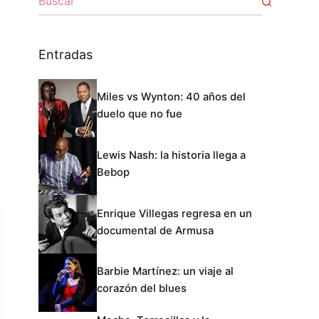
Entradas
Miles vs Wynton: 40 años del
duelo que no fue
Lewis Nash: la historia llega a
Bebop
Enrique Villegas regresa en un
documental de Armusa
Barbie Martínez: un viaje al
corazón del blues