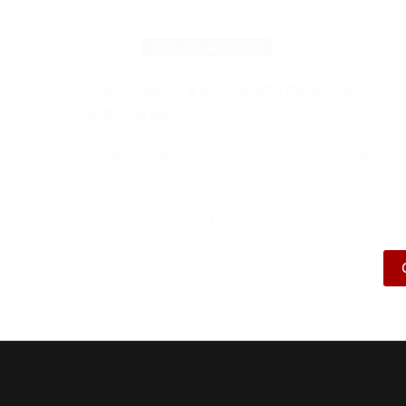
Rescate emotivo
Improvisación y jazz: el arte de la creación
espontánea
En el jazz el virtuosismo instrumental nació
en la época que, en la historia de…
Fernando Ríos
26 de noviembre, 2013
Tendencias