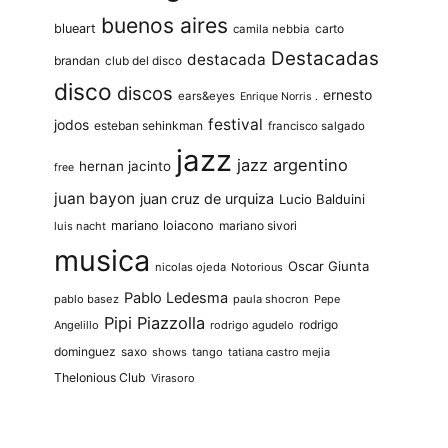
buenos aires
blueart
carto
camila nebbia
Destacadas
destacada
brandan
club del disco
disco
discos
ernesto
ears&eyes
Enrique Norris .
festival
jodos
esteban sehinkman
francisco salgado
jazz
jazz argentino
hernan jacinto
free
juan bayon
juan cruz de urquiza
Lucio Balduini
mariano loiacono
mariano sivori
luis nacht
musica
Oscar Giunta
nicolas ojeda
Notorious
Pablo Ledesma
pablo basez
paula shocron
Pepe
Pipi Piazzolla
rodrigo
Angelillo
rodrigo agudelo
dominguez
saxo
shows
tango
tatiana castro mejia
Thelonious Club
Virasoro