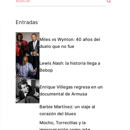
Entradas
Miles vs Wynton: 40 años del
duelo que no fue
Lewis Nash: la historia llega a
Bebop
Enrique Villegas regresa en un
documental de Armusa
Barbie Martínez: un viaje al
corazón del blues
Mocho, Torrecillas y la
improvisación como arte