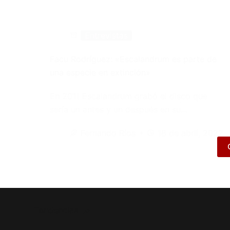
Entrevistas
Facu Rodríguez: «Escalandrum es parte de
una especie en extinción»
En 2011 Escalandrum grabó el disco que
sería un antes y un después en su…
Fernando Ríos
18 de abril, 2022
Tendencias