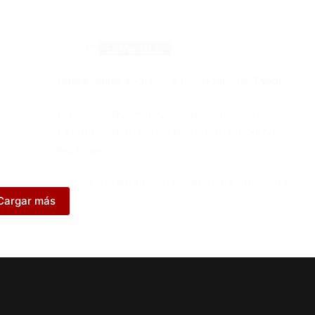
Entrevistas
Pablo Aslan: regreso a la ciudad del Tango
Hace 40 años Pablo Aslan partía a los
Estados Unidos con un contrabajo como
equipaje.…
Fernando Ríos
12 de abril, 2022
Cargar más